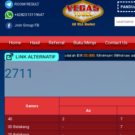
ROOM RESULT
PANDUA
+6282315119647
Join Group FB
Home
Hasil
Referral
Buku Mimpi
Contact Us
r VegasTogel, Minimum Deposit adalah IDR
25.000
. Minimum Withdraw adala
2711
Games
As
4D
2
7
3D Belakang
-
7
2D Belakang
-
-