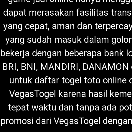
dapat merasakan fasilitas trans
yang cepat, aman dan terpercay
yang sudah masuk dalam golong
bekerja dengan beberapa bank lo
BRI, BNI, MANDIRI, DANAMON 
untuk daftar togel toto online
VegasTogel karena hasil keme
tepat waktu dan tanpa ada pot
promosi dari VegasTogel dengan 