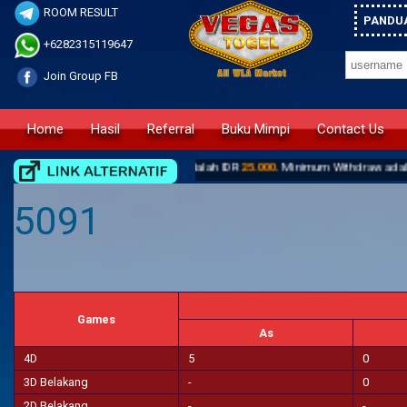
ROOM RESULT
PANDUA
+6282315119647
Join Group FB
Home
Hasil
Referral
Buku Mimpi
Contact Us
VegasTogel, Minimum Deposit adalah IDR
25.000
. Minimum Withdraw adalah 
5091
Games
As
4D
5
0
3D Belakang
-
0
2D Belakang
-
-